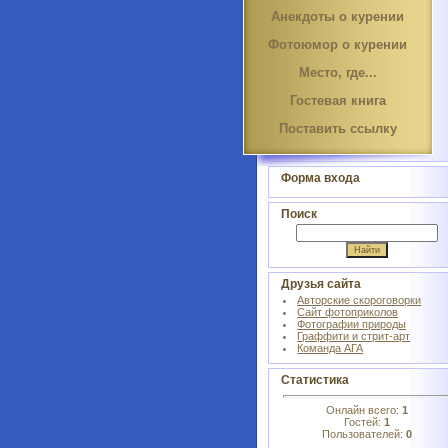
Анекдоты о курении
Фотоюмор о курении
Место, где...
Гостевая книга
Поставить ссылку
Форма входа
Поиск
Друзья сайта
Авторские скороговорки
Сайт фотоприколов
Фотографии природы
Граффити и стрит-арт
Команда АГА
Статистика
Онлайн всего:
1
Гостей:
1
Пользователей:
0