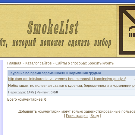
Главная
»
Каталог сайтов
»
Сайты о способах бросить курить
Курение во время беременности и кормления грудью
http://am-am.info/kurenie-vo-vremya-beremennosti-i-kormleniya-grudyu/
Небольшая, но полезная статья о курении, беременности и кормлении р
Переходов
:
1475
|
Рейтинг
:
0.0
/
0
Всего комментариев
:
0
Добавлять комментарии могут только зарегистрированные пользов
[
Регистрация
|
Вход
]