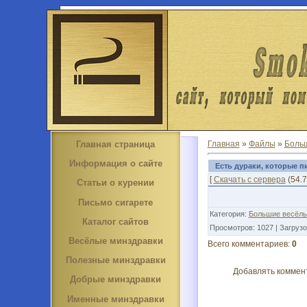
Главная страница
Главная
»
Файлы
»
Больш
Информация о сайте
Есть дураки, которые пи
[
Скачать с сервера
(54.7
Статьи о курении
Письмо сигарете
Категория
:
Большие весёлы
Каталог сайтов
Просмотров
:
1027
|
Загрузо
Весёлые минздравки
Всего комментариев
:
0
Полезные минздравки
Добавлять коммент
Добрые минздравки
Именные минздравки