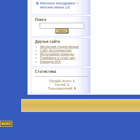
Именные минздравки —
женские имена
[14]
Поиск
Друзья сайта
Авторские скороговорки
Сайт фотоприколов
Фотографии природы
Граффити и стрит-арт
Команда АГА
Статистика
Онлайн всего:
1
Гостей:
1
Пользователей:
0