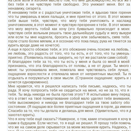
на силе воли и изгоняя мысль о том, что мне дискомфортно, но всё же 
без тебя я не чувствую тебя свободно. Это унижает меня. Вот за
ненавижу, сигарета.
Я ненавижу тебя и с радостью уничтожаю тебя, я вдыхаю твое горени
что ты умираешь в моих пальцах, и мне приятно от этого. В этот момен
себя выше тебя, чувствую, что могу тебя уничтожить и наслаж
уничтожением, в этот момент я чувствую презрение к тебе. В этот момен
что могу вертеть тобой как хочу (это буквально происходит в моих
чувствую себя вольным решать твою дальнейшую судьбу и могу выкури
или если ты мне надоела, бросить в урну или забычковать, смяв тебя.
горле стало более мягким, и я осознаю что пока пишу, рука не тянется з
курить вроде даже не хочется).
А еще я просто обожаю тебя, и это обожание очень похоже на любовь. 
не любовь, это радость от того, что ты есть, и от того, что ты умеешь
приятно. (Появились позывы закурить, но тут же растаяли сами собой)
Я благодарен тебе за то, что ты есть у меня и была со мной в моей
признаюсь, что эта благодарность от головы, а не от души. Ты много
меня: ты успокаивала меня, помогала мне чувствовать себя лучше,
ощущение взрослости и отвлекала меня от неприятных мыслей. Ты п
отдыхать и погружаться в свои мысли. (Странное ощущение: курить и 
хочется одновременно).
Мне нравится, что я решился написать тебе письмо, надеюсь, что т
рада. Я хочу попросить тебя не сердиться на меня, но не за то, что я
тебя. Ты ведь никогда не была против этого? Я испытываю вину перед 
что в ответ на твоё пожертвование собой мало уделял тебе внимания,
тебе высокомерно и никогда не благодарил тебя за твою заботу обо
состоянии. (Я ощущаю все более приятные ощущения в горле, да именн
Спасибо за то, что ты делала и делаешь для меня. (Удивительно, что я д
захотел курить).
Что я хочу тебе ещё сказать? Наверное, о том, какие отношения я хочу 
нами в будущем. Если честно, то я ещё не решил. Я прошу тебя помочь
что же на самом деле скрывается за моим желанием курить. Надеюсь,