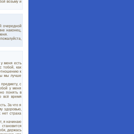
бой возьму и
ей очередной
не наконец,
меня.
пожалуйста,
 у меня есть
 тобой, как
 отношению к
обы мы лучше
 предмету, с
обой у меня
дно понять в
о всё время
ть. За что я
му здоровью,
к нет страха
ет, я начинаю
е становится
тебя, держась