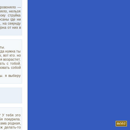
 провоняло —
няло, нельзя
оку струйка
осаны где ни
, на секунду
рна от них в
ты.
гда нужна ты
 вот кто. но
я возрастет.
ть с тобой.
вовать собой
ты. я выберу
 У тебя это
бя покурила.
Мама родная,
 ж делать-то