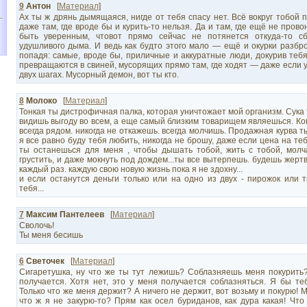
9
Антон
[
Материал
]
Ах ты ж дрянь дымящаяся, нигде от тебя спасу нет. Всё вокруг тобой
даже там, где вроде бы и курить-то нельзя. Да и там, где ещё не прово
быть уверенным, чтовот прямо сейчас не потянется откуда-то сб
удушливого дыма. И ведь как будто этого мало — ещё и окурки разбр
попадя: самые, вроде бы, приличные и аккуратные люди, докурив тебя
превращаются в свиней, мусорящих прямо там, где ходят — даже если у
двух шагах. Мусорный демон, вот ты кто.
8
Молоко
[
Материал
]
Тонкая ты дистрофичная палка, которая уничтожает мой организм. Сука 
видишь выгоду во всем, а еще самый близким товарищем являешься. Ко
всегда рядом. никогда не откажешь. всегда молчишь. Продажная курва ты,
я все равно буду тебя любить, никогда не брошу, даже если цена на теб
ты останешься для меня , чтобы дышать тобой, жить с тобой, молча
грустить, и даже мокнуть под дождем...ты все вытерпешь. будешь жерт
каждый раз. каждую свою новую жизнь пока я не здохну...
и если останутся деньги только или на одно из двух - пирожок или 
тебя...
7
Максим Пантелеев
[
Материал
]
Сволочь!
Ты меня бесишь
6
Светочек
[
Материал
]
Сигаретушка, ну что же ты тут лежишь? Соблазняешь меня покурить?
получается. Хотя нет, это у меня получается соблазняться. Я бы те
Только что же меня держит? А ничего не держит, вот возьму и покурю! 
что ж я не закурю-то? Прям как осел буриданов, как дура какая! Что