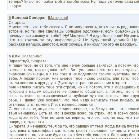
теперь? Знаю что - забыть об этом обо всем. Ну, тогда уж точно сама со
закурю.
5
Валерий Солодов
[
Материал
]
Сигарета!
У меня есть, что тебе сказать. Я не могу сказать, что я очень рад наш
встрече, но ты мне сделаешь большое одолжение, если объяснишь м
почему я так завишу от тебя?! Ну! Молчишь? Я жду объяснений! Не зли 
Что ты хочешь за эту информацию? Не будь такой упрямой. Ну 
расскажи на ушко, шепотом, если хочешь, я никому про это не расскажу.
4
Дми
[
Материал
]
Здравствуй, сигарета!
Я пишу тебе, не от того, что мне нечем больше заняться, а потому, что
важная тема, касающаяся тебя. Вот уже много лет мы неразлучны с
сиамские близнецы, а я так пока и не поделился своими чувствами по
тебе. А между прочим, мне многое тебе нужно сказать, для того, чт
стали понимать друг друга. (Чувствую странное давление в горле).
Мне нелегко писать тебе эти строки, но не потому, что я обращаюсь к
которым в нашем обществе не принято общаться, а потому, что с т
связаны очень противоречивые и глубокие чувства, которые мне тру
себе. Я давно уже осознал, что мне надо написать тебе письмо, н
оттягивал этот момент. И вот, наконец решился.
Самое сильное, но далеко не единственное, к тебе чувство — это ненавис
тебя ненавижу? Есть за что! Прежде всего, за страх, что я врежу свое
когда курю тебя. Мне не хочется верить, что это так, потому, что та
навредить здоровью.
Сигарета, я ненавижу тебя за то, что завишу от тебя. Когда пачка пусте
чувствовать дискомфорт как только гаснет последняя сигарета и мн
страшно от того что мне будет плохо без тебя, сигарета. Да, я могу без 