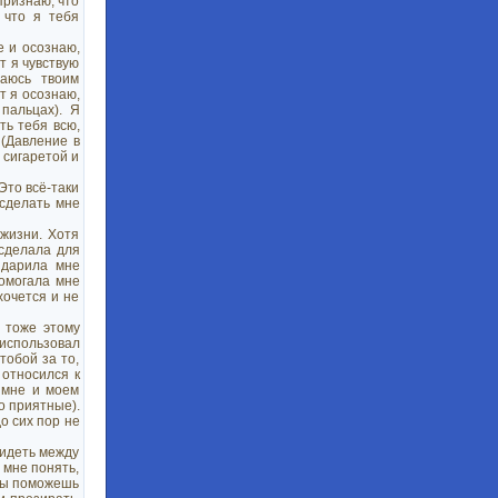
признаю, что
 что я тебя
е и осознаю,
т я чувствую
даюсь твоим
т я осознаю,
 пальцах). Я
ть тебя всю,
 (Давление в
а сигаретой и
Это всё-таки
 сделать мне
 жизни. Хотя
 сделала для
 дарила мне
омогала мне
хочется и не
ы тоже этому
 использовал
тобой за то,
 относился к
 мне и моем
о приятные).
о сих пор не
видеть между
 мне понять,
 ты поможешь