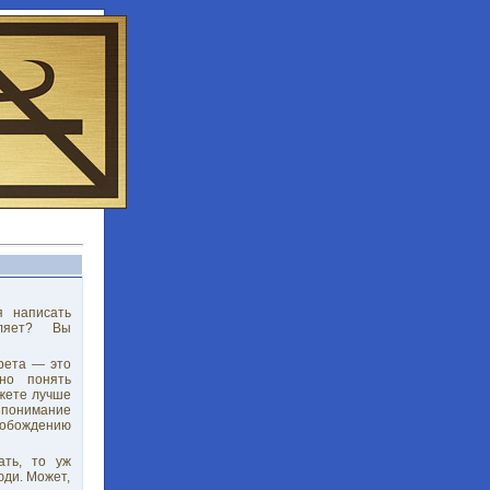
я написать
вляет? Вы
арета — это
но понять
ожете лучше
 понимание
обождению
ать, то уж
юди. Может,