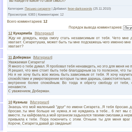
вы найдёте какой-то свой смысл?
Категория
:
Письмо сигарете
|
Добавил
:
feoe-darkswords
(25.11.2010)
Просмотров
:
6383
|
Комментарии
:
12
Всего комментариев
:
12
Порядок вывода комментариев:
12
Кукарямба
[
Материал
]
Жду не дождусь, когда смогу стать независимым от тебя. Чето мне 
хватает. Сигаретушка, может быть ты мне подскажешь чего именно мне 
хватает?
11
Доберман
[
Материал
]
Уважаемая Сигарета!
Я много о тебе думал. Я пробовал тебя ненавидеть, но это для меня не п
Я решил, что мне стоит быть тебе благодарным за то полезное, что ты
Но я не хочу быть всю жизнь быть зависимым от тебя. Я хочу научит
спокойствие и умиротворение которые ты мне даришь, самостоятельно. 
внутренне более спокойным. Во тогда я обрету свободу от тебя, 
ненависти.
С уважением, Доберман.
10
Куаныш
[
Материал
]
Знаешь что мой маленький "друг" по имени Сигарета...Я тебя бросаю..
бросаю..ты мне больше не нужна..я не нуждаюсь в тебе... 6 лет мы 
вместе..ты кайфовала,а мой организм задыхался твоими смолами,а нер
привыкла к тебе. Пора покончить с этим. Отныне ты для меня враг 
Короче, Сигарета,давай до свиданья!