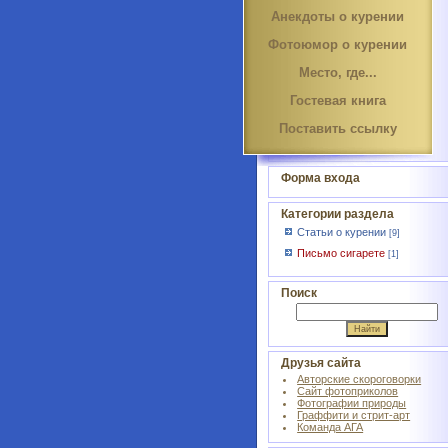
Анекдоты о курении
Фотоюмор о курении
Место, где...
Гостевая книга
Поставить ссылку
Форма входа
Категории раздела
Статьи о курении
[9]
Письмо сигарете
[1]
Поиск
Друзья сайта
Авторские скороговорки
Сайт фотоприколов
Фотографии природы
Граффити и стрит-арт
Команда АГА