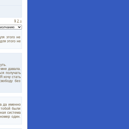
1
2
»
для этого не
для этого не
уть.
 мне давала.
ься получать
Я хочу стать
свободу без
да да именно
с тобой были
вная система
номер один.